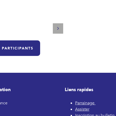
 PARTICIPANTS
ation
Liens rapides
rance
Parrainage
Assister
Inscription au bulletin