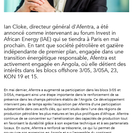
Ian Cloke, directeur général d'Afentra, a été
annoncé comme intervenant au forum Invest in
African Energy (IAE) qui se tiendra à Paris en mai
prochain. En tant que société pétrolière et gazière
indépendante de premier plan, engagée dans une
transition énergétique responsable, Afentra est
activement engagée en Angola, où elle détient des
intérêts dans les blocs offshore 3/05, 3/05A, 23,
KON 19 et 15.
En mai dernier, Afentra a augmenté sa participation dans les blocs 3/05 et
3/05A, marquant ainsi une étape importante dans le renforcement de sa
présence dans les champs pétroliers établis de l'Angola. Ce développement
intervient peu de temps après l'acquisition par Afentra d'une participation
substantielle dans ces actifs clés, qui sont situés dans l'une des régions de
production pétrolière les plus matures et les plus prolifiques d'Afrique. Afentra
continue de se concentrer sur l'amélioration des capacités de production tout
en favorisant la durabilité grâce à son expertise technique et à ses partenariats
locaux. En outre, Afentra a renforcé sa trésorerie, ce qui lui permet de
poursuivre son expansion en Angola et sur l'ensemble du continent,