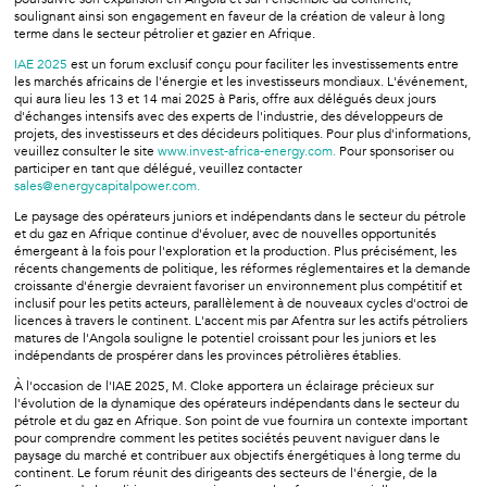
soulignant ainsi son engagement en faveur de la création de valeur à long
terme dans le secteur pétrolier et gazier en Afrique.
IAE 2025
est un forum exclusif conçu pour faciliter les investissements entre
les marchés africains de l'énergie et les investisseurs mondiaux. L'événement,
qui aura lieu les 13 et 14 mai 2025 à Paris, offre aux délégués deux jours
d'échanges intensifs avec des experts de l'industrie, des développeurs de
projets, des investisseurs et des décideurs politiques. Pour plus d'informations,
veuillez consulter le site
www.invest-africa-energy.com.
Pour sponsoriser ou
participer en tant que délégué, veuillez contacter
sales@energycapitalpower.com.
Le paysage des opérateurs juniors et indépendants dans le secteur du pétrole
et du gaz en Afrique continue d'évoluer, avec de nouvelles opportunités
émergeant à la fois pour l'exploration et la production. Plus précisément, les
récents changements de politique, les réformes réglementaires et la demande
croissante d'énergie devraient favoriser un environnement plus compétitif et
inclusif pour les petits acteurs, parallèlement à de nouveaux cycles d'octroi de
licences à travers le continent. L'accent mis par Afentra sur les actifs pétroliers
matures de l'Angola souligne le potentiel croissant pour les juniors et les
indépendants de prospérer dans les provinces pétrolières établies.
À l'occasion de l'IAE 2025, M. Cloke apportera un éclairage précieux sur
l'évolution de la dynamique des opérateurs indépendants dans le secteur du
pétrole et du gaz en Afrique. Son point de vue fournira un contexte important
pour comprendre comment les petites sociétés peuvent naviguer dans le
paysage du marché et contribuer aux objectifs énergétiques à long terme du
continent. Le forum réunit des dirigeants des secteurs de l'énergie, de la