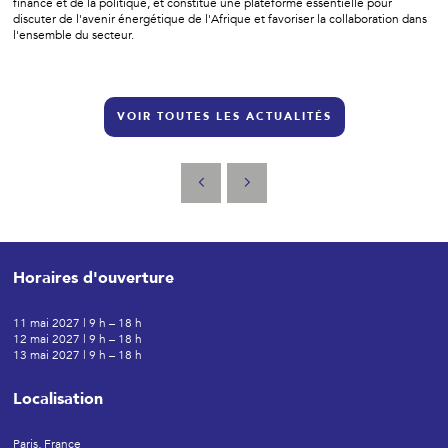
finance et de la politique, et constitue une plateforme essentielle pour
discuter de l'avenir énergétique de l'Afrique et favoriser la collaboration dans
l'ensemble du secteur.
VOIR TOUTES LES ACTUALITÉS
Horaires d'ouverture
11 mai 2027 | 9 h – 18 h
12 mai 2027 | 9 h – 18 h
13 mai 2027 | 9 h – 18 h
Localisation
Paris, France