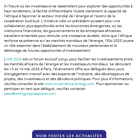
À l'heure où les investisseurs se rassemblent pour explorer des opportunités à
haut rendement, la facilité d'Afreximbank illustre clairement la capacité de
l'Afrique à façonner le secteur mondial de l'énergie et l'avenir de la
coopération Sud-Sud. L'initiative crée un précédent puissant pour une
collaboration plus approfondie entre les économies émergentes, où les
institutions financières, les gouvernements et les entreprises africaines
travaillent ensemble pour stimuler une croissance durable. Alors que l'Afrique
renforce sa présence sur les marchés mondiaux de l'énergie, l'EAI 2025 jouera
un rôle essentiel dans l'établissement de nouveaux partenariats et le
déblocage de futures opportunités d'investissement.
L'
IAE 2025
est un forum exclusif conçu pour faciliter les investissements entre
les marchés africains de l'énergie et les investisseurs mondiaux. Se déroulant
les 13 et 14 mai 2025 à Paris, l'événement offre aux délégués deux jours
d'engagement intensif avec des experts de l'industrie, des développeurs de
projets, des investisseurs et des décideurs politiques. Pour plus d'informations,
veuillez consulter le site
www.invest-africa-energy.com.
Pour sponsoriser ou
participer en tant que délégué, veuillez contacter
sales@energycapitalpower.com.
VOIR TOUTES LES ACTUALITÉS