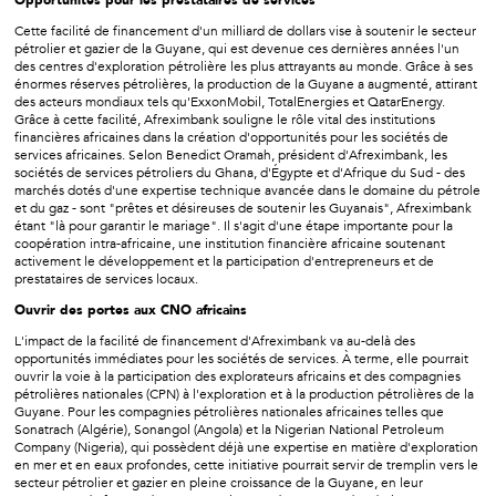
Opportunités pour les prestataires de services
Cette facilité de financement d'un milliard de dollars vise à soutenir le secteur
pétrolier et gazier de la Guyane, qui est devenue ces dernières années l'un
des centres d'exploration pétrolière les plus attrayants au monde. Grâce à ses
énormes réserves pétrolières, la production de la Guyane a augmenté, attirant
des acteurs mondiaux tels qu'ExxonMobil, TotalEnergies et QatarEnergy.
Grâce à cette facilité, Afreximbank souligne le rôle vital des institutions
financières africaines dans la création d'opportunités pour les sociétés de
services africaines. Selon Benedict Oramah, président d'Afreximbank, les
sociétés de services pétroliers du Ghana, d'Égypte et d'Afrique du Sud - des
marchés dotés d'une expertise technique avancée dans le domaine du pétrole
et du gaz - sont "prêtes et désireuses de soutenir les Guyanais", Afreximbank
étant "là pour garantir le mariage". Il s'agit d'une étape importante pour la
coopération intra-africaine, une institution financière africaine soutenant
activement le développement et la participation d'entrepreneurs et de
prestataires de services locaux.
Ouvrir des portes aux CNO africains
L'impact de la facilité de financement d'Afreximbank va au-delà des
opportunités immédiates pour les sociétés de services. À terme, elle pourrait
ouvrir la voie à la participation des explorateurs africains et des compagnies
pétrolières nationales (CPN) à l'exploration et à la production pétrolières de la
Guyane. Pour les compagnies pétrolières nationales africaines telles que
Sonatrach (Algérie), Sonangol (Angola) et la Nigerian National Petroleum
Company (Nigeria), qui possèdent déjà une expertise en matière d'exploration
en mer et en eaux profondes, cette initiative pourrait servir de tremplin vers le
secteur pétrolier et gazier en pleine croissance de la Guyane, en leur