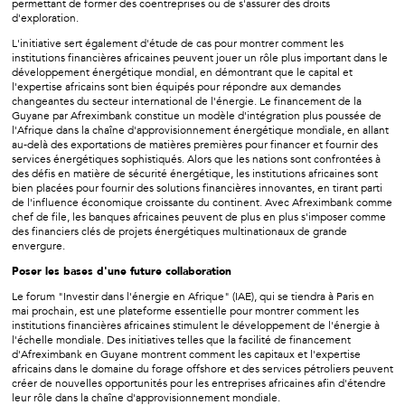
permettant de former des coentreprises ou de s'assurer des droits
d'exploration.
L'initiative sert également d'étude de cas pour montrer comment les
institutions financières africaines peuvent jouer un rôle plus important dans le
développement énergétique mondial, en démontrant que le capital et
l'expertise africains sont bien équipés pour répondre aux demandes
changeantes du secteur international de l'énergie. Le financement de la
Guyane par Afreximbank constitue un modèle d'intégration plus poussée de
l'Afrique dans la chaîne d'approvisionnement énergétique mondiale, en allant
au-delà des exportations de matières premières pour financer et fournir des
services énergétiques sophistiqués. Alors que les nations sont confrontées à
des défis en matière de sécurité énergétique, les institutions africaines sont
bien placées pour fournir des solutions financières innovantes, en tirant parti
de l'influence économique croissante du continent. Avec Afreximbank comme
chef de file, les banques africaines peuvent de plus en plus s'imposer comme
des financiers clés de projets énergétiques multinationaux de grande
envergure.
Poser les bases d'une future collaboration
Le forum "Investir dans l'énergie en Afrique" (IAE), qui se tiendra à Paris en
mai prochain, est une plateforme essentielle pour montrer comment les
institutions financières africaines stimulent le développement de l'énergie à
l'échelle mondiale. Des initiatives telles que la facilité de financement
d'Afreximbank en Guyane montrent comment les capitaux et l'expertise
africains dans le domaine du forage offshore et des services pétroliers peuvent
créer de nouvelles opportunités pour les entreprises africaines afin d'étendre
leur rôle dans la chaîne d'approvisionnement mondiale.