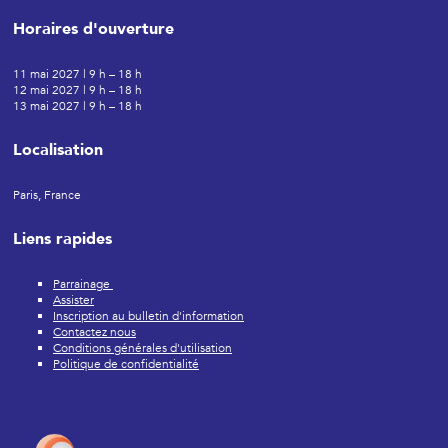
Horaires d'ouverture
11 mai 2027 | 9 h – 18 h
12 mai 2027 | 9 h – 18 h
13 mai 2027 | 9 h – 18 h
Localisation
Paris, France
Liens rapides
Parrainage
Assister
Inscription au bulletin d'information
Contactez nous
Conditions générales d'utilisation
Politique de confidentialité