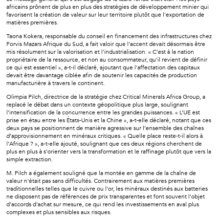
africains prônent de plus en plus des stratégies de développement minier qui
favorisent la création de valeur sur leur territoire plutôt que l'exportation de
matières premières.
Taona Kokera, responsable du conseil en financement des infrastructures chez
Forvis Mazars Afrique du Sud, a fait valoir que l'accent devait désormais être
mis résolument sur la valorisation et l'industrialisation. « C'est à la nation
propriétaire de la ressource, et non au consommateur, qu'il revient de définir
ce qui est essentiel », a-t-il déclaré, ajoutant que l'affectation des capitaux
devait être davantage ciblée afin de soutenir les capacités de production
manufacturière à travers le continent.
Olimpia Pilch, directrice de la stratégie chez Critical Minerals Africa Group, a
replacé le débat dans un contexte géopolitique plus large, soulignant
l’intensification de la concurrence entre les grandes puissances. « L’UE est
prise en étau entre les États-Unis et la Chine », a-t-elle déclaré, notant que ces
deux pays se positionnent de manière agressive sur l’ensemble des chaînes
d’approvisionnement en minéraux critiques. « Quelle place reste-t-il alors à
l’Afrique ? », a-t-elle ajouté, soulignant que ces deux régions cherchent de
plus en plus à s’orienter vers la transformation et le raffinage plutôt que vers la
simple extraction.
M. Pilch a également souligné que la montée en gamme de la chaîne de
valeur n'était pas sans difficultés. Contrairement aux matières premières
traditionnelles telles que le cuivre ou l'or, les minéraux destinés aux batteries
ne disposent pas de références de prix transparentes et font souvent l'objet
d'accords d'achat sur mesure, ce qui rend les investissements en aval plus
complexes et plus sensibles aux risques.