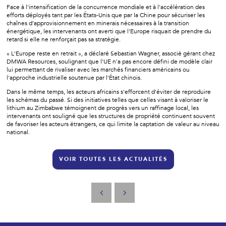
Face à l'intensification de la concurrence mondiale et à l'accélération des
efforts déployés tant par les États-Unis que par la Chine pour sécuriser les
chaînes d'approvisionnement en minerais nécessaires à la transition
énergétique, les intervenants ont averti que l'Europe risquait de prendre du
retard si elle ne renforçait pas sa stratégie.
« L'Europe reste en retrait », a déclaré Sebastian Wagner, associé gérant chez
DMWA Resources, soulignant que l'UE n'a pas encore défini de modèle clair
lui permettant de rivaliser avec les marchés financiers américains ou
l'approche industrielle soutenue par l'État chinois.
Dans le même temps, les acteurs africains s'efforcent d'éviter de reproduire
les schémas du passé. Si des initiatives telles que celles visant à valoriser le
lithium au Zimbabwe témoignent de progrès vers un raffinage local, les
intervenants ont souligné que les structures de propriété continuent souvent
de favoriser les acteurs étrangers, ce qui limite la captation de valeur au niveau
national.
VOIR TOUTES LES ACTUALITÉS