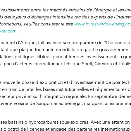
investissements entre les marchés africains de l'énergie et les 
ués deux jours d'échanges intensifs avec des experts de l'indust
formations, veuillez consulter le site
www.invest-africa-energy.c
wer.com.
z naturel d'Afrique, fait avancer son programme de "Décennie d
 en tant que plaque tournante mondiale du gaz. Le gouvernemen
citations politiques ciblées pour attirer des investissements à gr
part d'acteurs internationaux tels que Shell, Chevron et Total
e nouvelle phase d'exploration et d'investissement de pointe. L
n train de jeter les bases institutionnelles et réglementaires d
e secteur privé et sur l'intégration régionale. En septembre derni
uverte voisine de Sangomar au Sénégal, marquant ainsi une éta
de ses bassins d'hydrocarbures sous-explorés. Avec une attention 
d'octroi de licences et engage des partenaires internationaux po