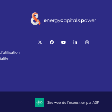
twitter
facebook
youtube
linkedin
instagram
'utilisation
alité
Site web de l'exposition par ASP