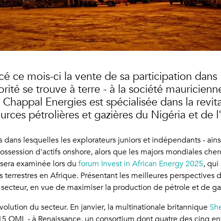
é ce mois-ci la vente de sa participation dans 
rité se trouve à terre - à la société mauricien
happal Energies est spécialisée dans la revitali
ources pétrolières et gazières du Nigéria et de 
ns dans lesquelles les explorateurs juniors et indépendants - ai
ossession d'actifs onshore, alors que les majors mondiales cherc
 sera examinée lors du
forum Invest in African Energy 2025
, qui
ifs terrestres en Afrique. Présentant les meilleures perspectives
le secteur, en vue de maximiser la production de pétrole et de ga
olution du secteur. En janvier, la multinationale britannique
She
 15 OML - à Renaissance, un consortium dont quatre des cinq ent