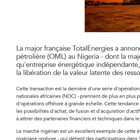
La major française TotalEnergies a annonc
pétrolière (OML) au Nigeria - dont la majo
qu'entreprise énergétique indépendante, C
la libération de la valeur latente des ress
Cette transaction est la dernière d'une série d'opératio
nationales africaines (NOC) - prennent de plus en plus p
d'opérations offshore à grande échelle. Cette tendance
les possibilités d'achat, de fusion et d'acquisition d'act
à attirer des partenaires financiers et techniques dans 
Le marché nigérian est un excellent exemple de cette év
nigériane onshore - qui détient des participations dans