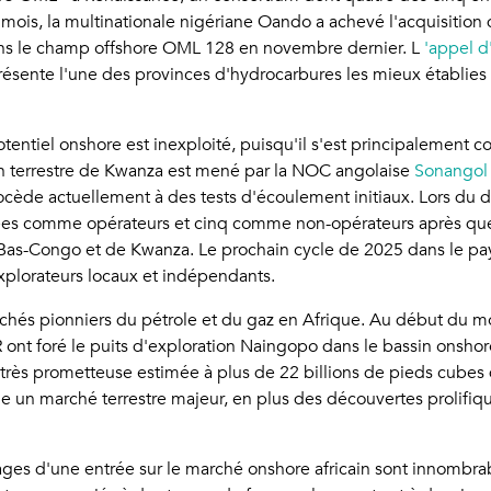
mois, la multinationale nigériane Oando a achevé l'acquisition d
dans le champ offshore OML 128 en novembre dernier. L
'appel d
représente l'une des provinces d'hydrocarbures les mieux établ
ntiel onshore est inexploité, puisqu'il s'est principalement con
n terrestre de Kwanza est mené par la NOC angolaise
Sonangol
ocède actuellement à des tests d'écoulement initiaux. Lors du de
nées comme opérateurs et cinq comme non-opérateurs après que 
Bas-Congo et de Kwanza. Le prochain cycle de 2025 dans le pay
 explorateurs locaux et indépendants.
rchés pionniers du pétrole et du gaz en Afrique. Au début du 
ont foré le puits d'exploration Naingopo dans le bassin onsho
 très prometteuse estimée à plus de 22 billions de pieds cube
ie un marché terrestre majeur, en plus des découvertes prolifi
ages d'une entrée sur le marché onshore africain sont innombrab