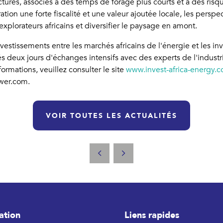
uctures, associés à des temps de forage plus courts et à des r
ion une forte fiscalité et une valeur ajoutée locale, les perspec
explorateurs africains et diversifier le paysage en amont.
investissements entre les marchés africains de l'énergie et les 
ués deux jours d'échanges intensifs avec des experts de l'indust
formations, veuillez consulter le site
www.invest-africa-energy.c
ower.com.
VOIR TOUTES LES ACTUALITÉS
ation
Liens rapides