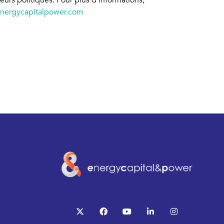
urs politiques. Pour plus d'informations,
nergycapitalpower.com
twitter
facebook
youtube
linkedin
instagram