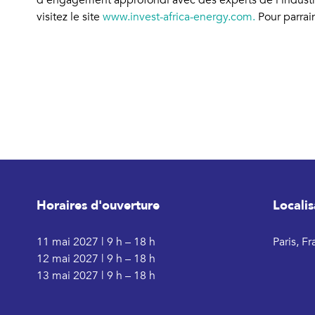
d'engagement approfondi avec des experts de l'industrie
visitez le site
www.invest-africa-energy.com.
Pour parrain
Horaires d'ouverture
Localis
11 mai 2027 | 9 h – 18 h
Paris, F
12 mai 2027 | 9 h – 18 h
13 mai 2027 | 9 h – 18 h