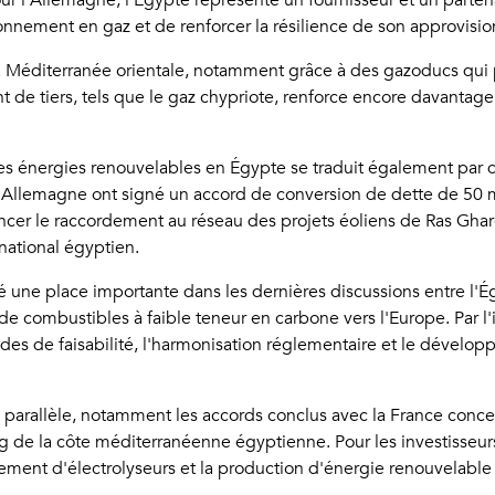
ur l'Allemagne, l'Égypte représente un fournisseur et un partena
ionnement en gaz et de renforcer la résilience de son approvis
la Méditerranée orientale, notamment grâce à des gazoducs qui p
 de tiers, tels que le gaz chypriote, renforce encore davantag
s énergies renouvelables en Égypte se traduit également par d
l'Allemagne ont signé un accord de conversion de dette de 50 mi
r le raccordement au réseau des projets éoliens de Ras Ghareb
 national égyptien.
 une place importante dans les dernières discussions entre l'Ég
e combustibles à faible teneur en carbone vers l'Europe. Par l'i
des de faisabilité, l'harmonisation réglementaire et le dévelop
parallèle, notamment les accords conclus avec la France conce
 de la côte méditerranéenne égyptienne. Pour les investisseurs
iement d'électrolyseurs et la production d'énergie renouvelable