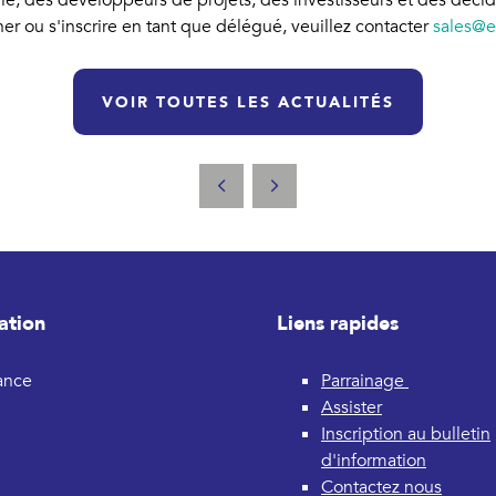
, des développeurs de projets, des investisseurs et des décide
er ou s'inscrire en tant que délégué, veuillez contacter
sales@e
VOIR TOUTES LES ACTUALITÉS
ation
Liens rapides
rance
Parrainage
Assister
Inscription au bulletin
d'information
Contactez nous