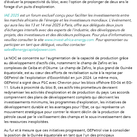
d'évaluer la prospectivité du bloc, avec l'option de prolonger de deux ans le
forage d'un puits d'exploration.
IAE 2025
est un forum exclusif conçu pour faciliter les investissements entre
les marchés africains de l'énergie et les investisseurs mondiaux. L'événement,
qui aura lieu les 13 et 14 mai 2025 à Paris, offre aux délégués deux jours
d'échanges intensifs avec des experts de l'industrie, des développeurs de
projets, des investisseurs et des décideurs politiques. Pour plus d'informations,
veuillez consulter le site
www.invest-africa-energy.com.
Pour sponsoriser ou
participer en tant que délégué, veuillez contacter
sales@energycapitalpower.com.
La NOC se concentre sur l'augmentation de la capacité de production grâce
au développement d'actifs clés, notamment le champ de Zafiro et les
complexes de Ceiba et d'Okume. Le champ de Zafiro, le plus grand de Guinée
équatoriale, est au cœur des efforts de revitalisation suite à la reprise par
GEPetrol de l'exploitation d'ExxonMobil en juin 2024. Le même mois,
GEPetrol a signé deux PSC avec Chevron pour les blocs offshore EG-06 et EG-
11. Situés à proximité du bloc B, ces actifs très prometteurs devraient
redynamiser les activités d'exploration et de production du pays. Les accords
comprennent des plans de développement complets qui décrivent les
investissements minimums, les programmes d'exploration, les initiatives de
développement durable et les avantages pour l'État, ce qui représente un
mouvement stratégique pour contrer le récent déclin de la production de
pétrole causé par le vieillissement des champs et le sous-investissement dans
les ressources inexploitées.
Au fur et à mesure que ces initiatives progressent, GEPetrol vise à consolider
la position de la Guinée équatoriale en tant que l'un des principaux