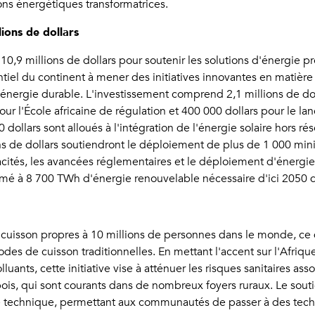
ons énergétiques transformatrices.
ions de dollars
9 millions de dollars pour soutenir les solutions d'énergie pr
l du continent à mener des initiatives innovantes en matière d
énergie durable. L'investissement comprend 2,1 millions de dolla
pour l'École africaine de régulation et 400 000 dollars pour le l
dollars sont alloués à l'intégration de l'énergie solaire hors ré
ons de dollars soutiendront le déploiement de plus de 1 000 min
ités, les avancées réglementaires et le déploiement d'énergies 
estimé à 8 700 TWh d'énergie renouvelable nécessaire d'ici 205
 cuisson propres à 10 millions de personnes dans le monde, ce
es de cuisson traditionnelles. En mettant l'accent sur l'Afriqu
nts, cette initiative vise à atténuer les risques sanitaires asso
e bois, qui sont courants dans de nombreux foyers ruraux. Le s
nce technique, permettant aux communautés de passer à des tech