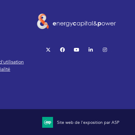
twitter
facebook
youtube
linkedin
instagram
'utilisation
alité
Site web de l'exposition par ASP