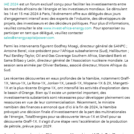
IAE 2024
est un forum exclusif conçu pour faciliter les investissements entre
les marchés africains de l'énergie et les investisseurs mondiaux. Se déroulant
les 14 et 15 mai 2024 à Paris, l'événement offre aux délégués deux jours
d'engagement intensif avec des experts de l'industrie, des développeurs de
projets, des investisseurs et des décideurs politiques. Pour plus d'informations,
veuillez consulter le site
www.invest-africa-energy.com.
Pour sponsoriser ou
participer en tant que délégué, veuillez contacter
sales@energycapitalpower.com.
Parmi les intervenants figurent Godfrey Moagi, directeur général de SANPC ;
Antoine Berel, vice-président pour l'Afrique subsaharienne (Sud), Halliburton ;
Paul Eardley-Taylor, Oil and Gas Coverage Southern Africa, Standard Bank et
Sama Bilbao y León, directeur général de l'Association nucléaire mondiale. La
session sera animée par Olivier Barbeau, associé directeur, Moore Afrique du
Sud.
Les récentes découvertes en eaux profondes de la Namibie, notamment Graff-
1X, Venus-1X, La Rona-1X, Jonker-1X, Lesedi-1X, Mopane-1X & 2X, Mangetti-
1X et la plus récente Enigma-1X, ont intensifié les activités d'exploration dans
le bassin d'Orange. Bien qu'il existe un potentiel important, des
investissements substantiels sont nécessaires pour développer pleinement ces
ressources en vue de leur commercialisation. Récemment, le ministre
namibien des finances a annoncé que d'ici à la fin de 2024, la Namibie
prévoyait une décision finale d'investissement de la part des multinationales
de l'énergie, TotalEnergies pour sa découverte Venus-1X et Shell pour sa
découverte Graff-1X. Il s'agit d'une étape vers l'accélération de la production
de pétrole, prévue pour 2029.