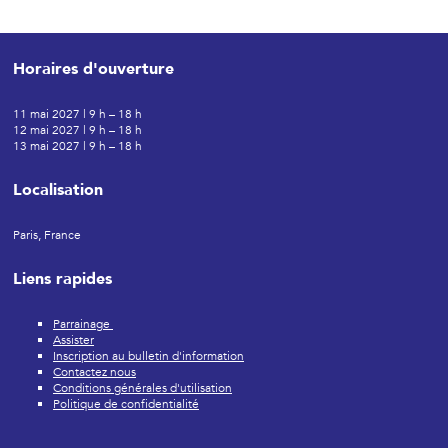
Horaires d'ouverture
11 mai 2027 | 9 h – 18 h
12 mai 2027 | 9 h – 18 h
13 mai 2027 | 9 h – 18 h
Localisation
Paris, France
Liens rapides
Parrainage
Assister
Inscription au bulletin d'information
Contactez nous
Conditions générales d'utilisation
Politique de confidentialité