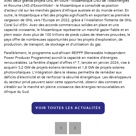
Avec deux grands projets GNL en cours - Mozambique LNG de TotalEnergies
et Rovuma LNG d'ExxonMobil - le Mozambique a consolidé sa position
d'acteur clé sur les marchés gaziers d'Afrique australe et du monde entier. En
outre, le Mozambique a fait des progrès significatifs en exportant sa première
cargaison de GNL vers l'Europe en 2022, grâce à l'installation flottante de GNL
Coral Sul d'Eni. Avec des accords commerciaux solides en place et une
capacité croissante, le Mozambique représente un marché gazier fiable et en
plein essor. Avec plus de 100 trillions de pieds cubes de réserves prouvées, le
pays offre de nombreuses opportunités pour les projets d'exploration, de
production, de transport, de stockage et d'utilisation du gaz.
Parallèlement, le programme sud-africain REIPPP (Renewable Independent
Power Producer Programme) accroît la capacité en matière d'énergies
renouvelables. La fenêtre d'appel d'offres n° 7, lancée en janvier 2024, vise à
acquérir 3,2 GW de projets éoliens terrestres et 1,8 GW de projets solaires
photovoltaïques. L'intégration dans le réseau permettra de remédier aux
déficits d'électricité et de renforcer la sécurité énergétique. Les développeurs
du secteur privé peuvent saisir cette opportunité, obtenir des contrats et
s'établir sur le marché en pleine croissance des énergies renouvelables en
Afrique du Sud.
VOIR TOUTES LES ACTUALITÉS