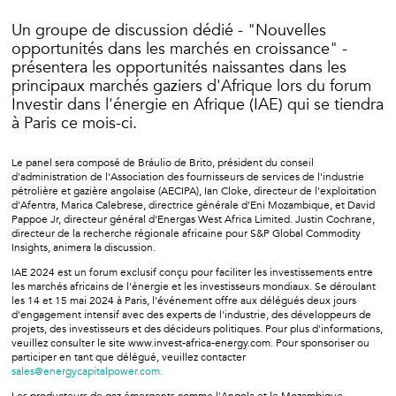
Un groupe de discussion dédié - "Nouvelles
opportunités dans les marchés en croissance" -
présentera les opportunités naissantes dans les
principaux marchés gaziers d'Afrique lors du forum
Investir dans l'énergie en Afrique (IAE) qui se tiendra
à Paris ce mois-ci.
Le panel sera composé de Bráulio de Brito, président du conseil
d'administration de l'Association des fournisseurs de services de l'industrie
pétrolière et gazière angolaise (AECIPA), Ian Cloke, directeur de l'exploitation
d'Afentra, Marica Calebrese, directrice générale d'Eni Mozambique, et David
Pappoe Jr, directeur général d'Energas West Africa Limited. Justin Cochrane,
directeur de la recherche régionale africaine pour S&P Global Commodity
Insights, animera la discussion.
IAE 2024 est un forum exclusif conçu pour faciliter les investissements entre
les marchés africains de l'énergie et les investisseurs mondiaux. Se déroulant
les 14 et 15 mai 2024 à Paris, l'événement offre aux délégués deux jours
d'engagement intensif avec des experts de l'industrie, des développeurs de
projets, des investisseurs et des décideurs politiques. Pour plus d'informations,
veuillez consulter le site www.invest-africa-energy.com. Pour sponsoriser ou
participer en tant que délégué, veuillez contacter
sales@energycapitalpower.com.
Les producteurs de gaz émergents comme l'Angola et le Mozambique