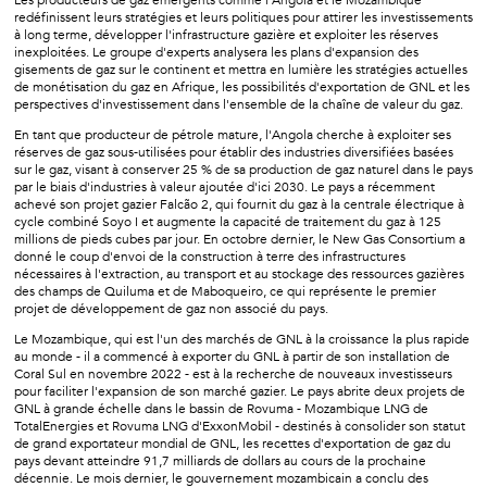
redéfinissent leurs stratégies et leurs politiques pour attirer les investissements
à long terme, développer l'infrastructure gazière et exploiter les réserves
inexploitées. Le groupe d'experts analysera les plans d'expansion des
gisements de gaz sur le continent et mettra en lumière les stratégies actuelles
de monétisation du gaz en Afrique, les possibilités d'exportation de GNL et les
perspectives d'investissement dans l'ensemble de la chaîne de valeur du gaz.
En tant que producteur de pétrole mature, l'Angola cherche à exploiter ses
réserves de gaz sous-utilisées pour établir des industries diversifiées basées
sur le gaz, visant à conserver 25 % de sa production de gaz naturel dans le pays
par le biais d'industries à valeur ajoutée d'ici 2030. Le pays a récemment
achevé son projet gazier Falcão 2, qui fournit du gaz à la centrale électrique à
cycle combiné Soyo I et augmente la capacité de traitement du gaz à 125
millions de pieds cubes par jour. En octobre dernier, le New Gas Consortium a
donné le coup d'envoi de la construction à terre des infrastructures
nécessaires à l'extraction, au transport et au stockage des ressources gazières
des champs de Quiluma et de Maboqueiro, ce qui représente le premier
projet de développement de gaz non associé du pays.
Le Mozambique, qui est l'un des marchés de GNL à la croissance la plus rapide
au monde - il a commencé à exporter du GNL à partir de son installation de
Coral Sul en novembre 2022 - est à la recherche de nouveaux investisseurs
pour faciliter l'expansion de son marché gazier. Le pays abrite deux projets de
GNL à grande échelle dans le bassin de Rovuma - Mozambique LNG de
TotalEnergies et Rovuma LNG d'ExxonMobil - destinés à consolider son statut
de grand exportateur mondial de GNL, les recettes d'exportation de gaz du
pays devant atteindre 91,7 milliards de dollars au cours de la prochaine
décennie. Le mois dernier, le gouvernement mozambicain a conclu des