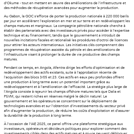
d'Okume - tout en mettant en œuvre des améliorations de l'infrastructure et
des méthodes de récupération avancées pour augmenter la production.
Au Gabon, la GOC s'efforce de porter la production nationale à 220 000 barils
par jour en accélérant l'exploration en mer et sur terre et en redéveloppant les
champs matures et marginaux. La compagnie pétrolière nationale cherche à
établir des partenariats avec des investisseurs privés pour accéder à l'expertise
technique et au financement, tandis que le gouvernement a introduit de
nouvelles incitations fiscales et rationalisé les procédures d'octroi de licences
pour attirer les acteurs internationaux. Les initiatives clés comprennent des
programmes de récupération assistée du pétrole et des améliorations de
l'infrastructure visant à prolonger la durée de vie productive des champs
matures.
Pendant ce temps, en Angola, Afentra dirige les efforts d'optimisation et de
redéveloppement des actifs existants, suite à l'approbation récente de
l'acquisition des blocs 3/05 et 23. Ces actifs en eaux peu profondes offrent
une production à long terme avec un potentiel important grâce au
redéveloppement et à l'amélioration de l'efficacité. La stratégie plus large de
l'Angola consiste à rajeunir les champs offshore matures tels que Dalia et
PSVM, qui restent riches en réserves malgré le déclin naturel. Le
gouvernement et les opérateurs se concentrent sur le déploiement de
technologies avancées et sur l'obtention d'investissements du secteur privé
afin d'augmenter la production, de réduire les coûts d'exploitation et d'assurer
la durabilité de la production à long terme.
À l'occasion de l'IAE 2025, ce panel offrira une plateforme stratégique aux
investisseurs, opérateurs et décideurs politiques pour explorer comment des
investissements ciblés dans des actifs matures et à mi-vie peuvent débloquer