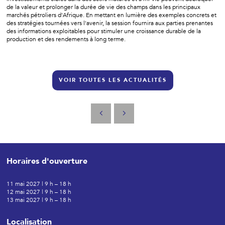
de la valeur et prolonger la durée de vie des champs dans les principaux
marchés pétroliers d'Afrique. En mettant en lumière des exemples concrets et
des stratégies tournées vers l'avenir, la session fournira aux parties prenantes
des informations exploitables pour stimuler une croissance durable de la
production et des rendements à long terme.
VOIR TOUTES LES ACTUALITÉS
Horaires d'ouverture
11 mai 2027 | 9 h – 18 h
12 mai 2027 | 9 h – 18 h
13 mai 2027 | 9 h – 18 h
Localisation