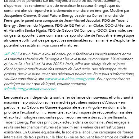
La session se penchera sur les moyens d'accroître les investissements,
d'optimiser les rendements et de revitaliser le secteur énergétique du
continent afin de répondre à la demande mondiale en énergie. Modéré par
Jacqueline Chinwe, Global Future Energy Leader au Conseil mondial de
l'énergie, le panel sera composé de Jean-Michel Jacoulot, PDG de Trident
Energy ; Bienvenido Nguema, PDG de GE Petrol ; Ian Cloke, COO d'Afentra ;
et Marcellin Simba Ngabi, PDG de Gabon Oil Company (GOC). Ensemble, ces
dirigeants apportent une connaissance approfondie de l'industrie énergétique
africaine et offriront des perspectives inestimables sur la manière d'exploiter le
potentiel des actifs à mi-parcours et matures.
IAE 2025
est un forum exclusif conçu pour faciliter les investissements entre
les marchés africains de l'énergie et les investisseurs mondiaux. L'événement,
qui aura lieu les 13 et 14 mai 2025 à Paris, offre aux délégués deux jours
d'échanges intensifs avec des experts de l'industrie, des développeurs de
projets, des investisseurs et des décideurs politiques. Pour plus d'informations,
veuillez consulter le site
www.invest-africa-energy.com.
Pour sponsoriser ou
participer en tant que délégué, veuillez contacter
sales@energycapitalpower.com.
Les opérateurs indépendants sont le fer de lance de nouveaux efforts visant à
maximiser la production sur les marchés pétroliers matures d'Afrique - en
particulier au Gabon, en Guinée équatoriale et en Angola - en donnant la
priorité à l'exploration incrémentale, aux techniques de récupération assistée
et aux technologies innovantes pour redonner vie à des actifs vieillissants.
Trident Energy, l'un des principaux acteurs dans ce domaine, s'est engagé à
revitaliser les champs matures et à maximiser la valeur des infrastructures
existantes. En Guinée équatoriale, la société a lancé une campagne de forage
intercalaire de trois puits sur le bloc G - où se trouvent les champs de Ceiba et