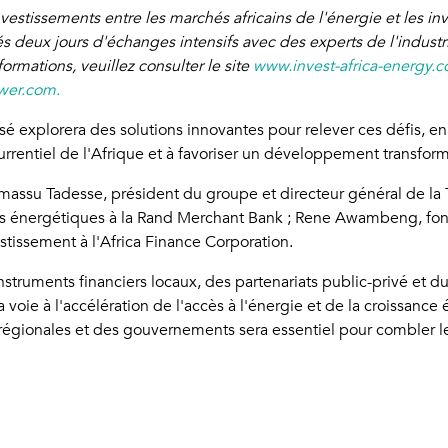
investissements entre les marchés africains de l'énergie et les 
ués deux jours d'échanges intensifs avec des experts de l'indust
formations, veuillez consulter le site
www.invest-africa-energy.c
wer.com.
sé explorera des solutions innovantes pour relever ces défis, en
currentiel de l'Afrique et à favoriser un développement transform
assu Tadesse, président du groupe et directeur général de la
s énergétiques à la Rand Merchant Bank ; Rene Awambeng, fond
estissement à l'Africa Finance Corporation.
struments financiers locaux, des partenariats public-privé et d
la voie à l'accélération de l'accès à l'énergie et de la croissan
s régionales et des gouvernements sera essentiel pour combler le