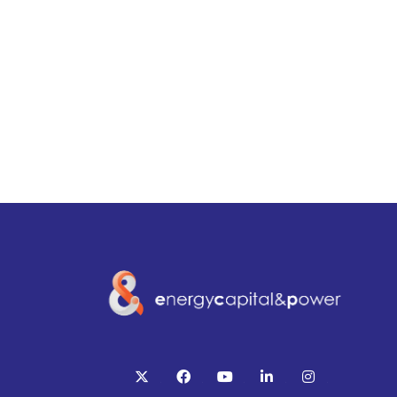
twitter
facebook
youtube
linkedin
instagram