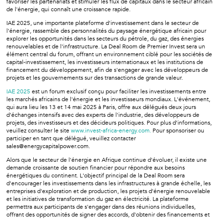
favoriser les partenariats et stimuler les flux de capitaux dans le secteur africain
de l'énergie, qui connaît une croissance rapide.
IAE 2025, une importante plateforme d'investissement dans le secteur de
l'énergie, rassemble des personnalités du paysage énergétique africain pour
explorer les opportunités dans les secteurs du pétrole, du gaz, des énergies
renouvelables et de l'infrastructure. La Deal Room de Premier Invest sera un
élément central du forum, offrant un environnement ciblé pour les sociétés de
capital-investissement, les investisseurs internationaux et les institutions de
financement du développement, afin de s'engager avec les développeurs de
projets et les gouvernements sur des transactions de grande valeur.
IAE 2025
est un forum exclusif conçu pour faciliter les investissements entre
les marchés africains de l'énergie et les investisseurs mondiaux. L'événement,
qui aura lieu les 13 et 14 mai 2025 à Paris, offre aux délégués deux jours
d'échanges intensifs avec des experts de l'industrie, des développeurs de
projets, des investisseurs et des décideurs politiques. Pour plus d'informations,
veuillez consulter le site
www.invest-africa-energy.com.
Pour sponsoriser ou
participer en tant que délégué, veuillez contacter
sales@energycapitalpower.com.
Alors que le secteur de l'énergie en Afrique continue d'évoluer, il existe une
demande croissante de soutien financier pour répondre aux besoins
énergétiques du continent. L'objectif principal de la Deal Room sera
d'encourager les investissements dans les infrastructures à grande échelle, les
entreprises d'exploration et de production, les projets d'énergie renouvelable
et les initiatives de transformation du gaz en électricité. La plateforme
permettra aux participants de s'engager dans des réunions individuelles,
offrant des opportunités de signer des accords, d'obtenir des financements et