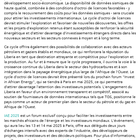
développement socio-économique. La disponibilité de données sismiques de
haute qualité, combinée à des conditions d'octroi de licences favorables - y
compris le recouvrement des coûts pour les données sismiques - sera cruciale
pour attirer les investissements internationaux. Le cycle d'octroi de licences
devrait stimuler l'exploration et favoriser de nouvelles découvertes, les offres
et les projets d'exploration retenus étant susceptibles de renforcer la sécurité
énergétique et d'attirer davantage d'investissements étrangers directs dans les
nouveaux secteurs et les secteurs connexes à moyen et à long terme.
Ce cycle offrira également des possibilités de collaboration avec des acteurs
pétroliers et gaziers établis et mondiaux, ce qui renforcera la réputation du
Liberia en tant que destination attrayante et compétitive pour l'exploration et
la production. Au fur et à mesure que le cycle progressera, il ouvrira la voie à la
croissance continue du Liberia dans le secteur des hydrocarbures et à son
intégration dans le paysage énergétique plus large de l'Afrique de l'Ouest. Le
cycle d'octroi de licences devrait être présenté lors du prochain forum "Invest
in African Energy", qui se tiendra à Paris en mai 2025, ce qui permettra
d'attirer davantage l'attention des investisseurs potentiels. L'engagement du
Liberia en faveur d'un environnement transparent et compétitif, associé au
soutien de fournisseurs de données internationaux tels que TGS, positionne le
pays comme un acteur de premier plan dans le secteur du pétrole et du gaz en
Afrique de l'Ouest.
IAE 2025
est un forum exclusif conçu pour faciliter les investissements entre
les marchés africains de l'énergie et les investisseurs mondiaux. L'événement,
qui aura lieu les 13 et 14 mai 2025 à Paris, offre aux délégués deux jours
d'échanges intensifs avec des experts de l'industrie, des développeurs de
projets, des investisseurs et des décideurs politiques. Pour plus d'informations,