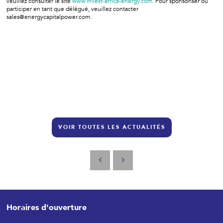
veuillez consulter le site
www.invest-africa-energy.com.
Pour sponsoriser ou
participer en tant que délégué, veuillez contacter
sales@energycapitalpower.com.
VOIR TOUTES LES ACTUALITÉS
Horaires d'ouverture