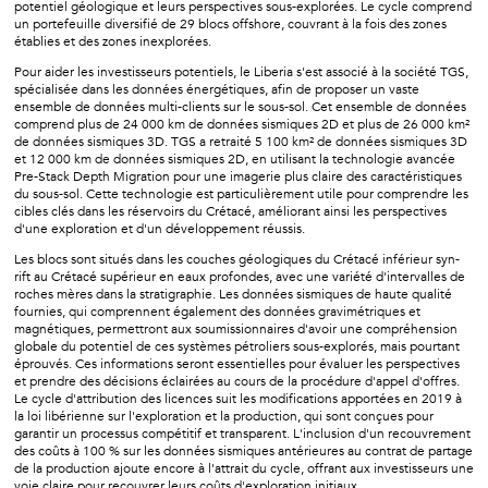
potentiel géologique et leurs perspectives sous-explorées. Le cycle comprend
un portefeuille diversifié de 29 blocs offshore, couvrant à la fois des zones
établies et des zones inexplorées.
Pour aider les investisseurs potentiels, le Liberia s'est associé à la société TGS,
spécialisée dans les données énergétiques, afin de proposer un vaste
ensemble de données multi-clients sur le sous-sol. Cet ensemble de données
comprend plus de 24 000 km de données sismiques 2D et plus de 26 000 km²
de données sismiques 3D. TGS a retraité 5 100 km² de données sismiques 3D
et 12 000 km de données sismiques 2D, en utilisant la technologie avancée
Pre-Stack Depth Migration pour une imagerie plus claire des caractéristiques
du sous-sol. Cette technologie est particulièrement utile pour comprendre les
cibles clés dans les réservoirs du Crétacé, améliorant ainsi les perspectives
d'une exploration et d'un développement réussis.
Les blocs sont situés dans les couches géologiques du Crétacé inférieur syn-
rift au Crétacé supérieur en eaux profondes, avec une variété d'intervalles de
roches mères dans la stratigraphie. Les données sismiques de haute qualité
fournies, qui comprennent également des données gravimétriques et
magnétiques, permettront aux soumissionnaires d'avoir une compréhension
globale du potentiel de ces systèmes pétroliers sous-explorés, mais pourtant
éprouvés. Ces informations seront essentielles pour évaluer les perspectives
et prendre des décisions éclairées au cours de la procédure d'appel d'offres.
Le cycle d'attribution des licences suit les modifications apportées en 2019 à
la loi libérienne sur l'exploration et la production, qui sont conçues pour
garantir un processus compétitif et transparent. L'inclusion d'un recouvrement
des coûts à 100 % sur les données sismiques antérieures au contrat de partage
de la production ajoute encore à l'attrait du cycle, offrant aux investisseurs une
voie claire pour recouvrer leurs coûts d'exploration initiaux.