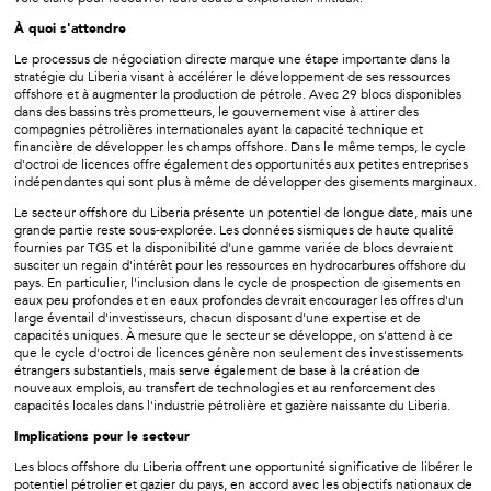
À quoi s'attendre
Le processus de négociation directe marque une étape importante dans la
stratégie du Liberia visant à accélérer le développement de ses ressources
offshore et à augmenter la production de pétrole. Avec 29 blocs disponibles
dans des bassins très prometteurs, le gouvernement vise à attirer des
compagnies pétrolières internationales ayant la capacité technique et
financière de développer les champs offshore. Dans le même temps, le cycle
d'octroi de licences offre également des opportunités aux petites entreprises
indépendantes qui sont plus à même de développer des gisements marginaux.
Le secteur offshore du Liberia présente un potentiel de longue date, mais une
grande partie reste sous-explorée. Les données sismiques de haute qualité
fournies par TGS et la disponibilité d'une gamme variée de blocs devraient
susciter un regain d'intérêt pour les ressources en hydrocarbures offshore du
pays. En particulier, l'inclusion dans le cycle de prospection de gisements en
eaux peu profondes et en eaux profondes devrait encourager les offres d'un
large éventail d'investisseurs, chacun disposant d'une expertise et de
capacités uniques. À mesure que le secteur se développe, on s'attend à ce
que le cycle d'octroi de licences génère non seulement des investissements
étrangers substantiels, mais serve également de base à la création de
nouveaux emplois, au transfert de technologies et au renforcement des
capacités locales dans l'industrie pétrolière et gazière naissante du Liberia.
Implications pour le secteur
Les blocs offshore du Liberia offrent une opportunité significative de libérer le
potentiel pétrolier et gazier du pays, en accord avec les objectifs nationaux de