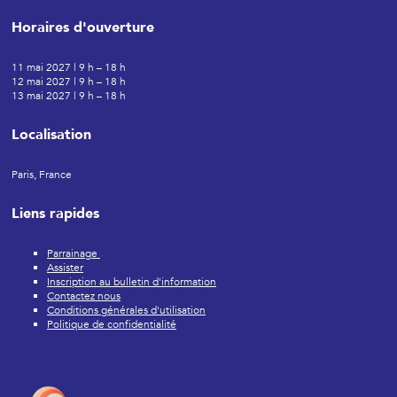
Horaires d'ouverture
11 mai 2027 | 9 h – 18 h
12 mai 2027 | 9 h – 18 h
13 mai 2027 | 9 h – 18 h
Localisation
Paris, France
Liens rapides
Parrainage
Assister
Inscription au bulletin d'information
Contactez nous
Conditions générales d'utilisation
Politique de confidentialité