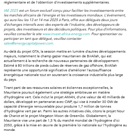
réglementaire et de l'obtention d'investissements supplémentaires.
IAE 2025
est un forum exclusif conçu pour faciliter les investissements entre
les marchés africains de l'énergie et les investisseurs mondiaux. L'événement,
qui aura lieu les 13 et 14 mai 2025 à Paris, offre aux délégués deux jours
d'échanges intensifs avec des experts de l'industrie, des développeurs de
projets, des investisseurs et des décideurs politiques. Pour plus d'informations,
veuillez consulter le site
www.invest-africa-energy.com.
Pour sponsoriser ou
participer en tant que délégué, veuillez contacter
sales@energycapitalpower.com.
Au-delà du projet GTA, la session mettra en lumière d'autres développements
majeurs, notamment le champ gazier mauritanien de BirAllah, qui est
actuellement à la recherche de nouveaux partenaires de développement.
Estimé à 80 trillions de pieds cubes de réserves de gaz offshore, BirAllah
représente une opportunité significative d'améliorer l'autosuffisance
énergétique nationale tout en soutenant la croissance industrielle plus large
du pays.
Tirant parti de ses ressources solaires et éoliennes exceptionnelles, la
Mauritanie poursuit également une stratégie ambitieuse en matière
d'hydrogène vert. Cela inclut le projet AMAN, d'une valeur de 40 milliards de
dollars, développé en partenariat avec CWP, qui vise à installer 30 GW de
capacité d'énergie renouvelable pour produire 1,7 million de tonnes
d'hydrogène vert par an. Parmi les autres initiatives clés, citons le projet Nour
de Chariot et le projet Megaton Moon de GreenGo. Globalement, la
Mauritanie vise une part de 1,5 % du marché mondial de l'hydrogène d'ici
2050, grâce à la mise en œuvre de la première loi nationale sur l'hydrogène au
monde.