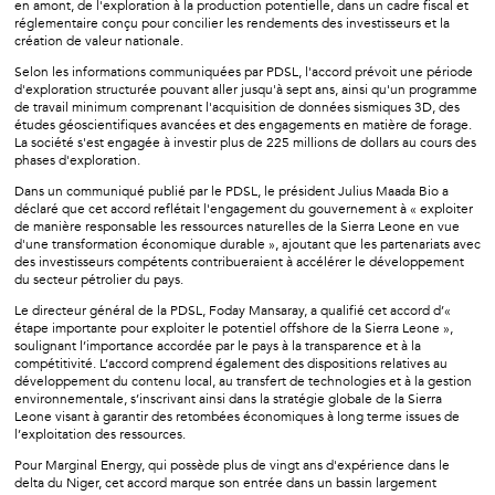
en amont, de l'exploration à la production potentielle, dans un cadre fiscal et
réglementaire conçu pour concilier les rendements des investisseurs et la
création de valeur nationale.
Selon les informations communiquées par PDSL, l'accord prévoit une période
d'exploration structurée pouvant aller jusqu'à sept ans, ainsi qu'un programme
de travail minimum comprenant l'acquisition de données sismiques 3D, des
études géoscientifiques avancées et des engagements en matière de forage.
La société s'est engagée à investir plus de 225 millions de dollars au cours des
phases d'exploration.
Dans un communiqué publié par le PDSL, le président Julius Maada Bio a
déclaré que cet accord reflétait l'engagement du gouvernement à « exploiter
de manière responsable les ressources naturelles de la Sierra Leone en vue
d'une transformation économique durable », ajoutant que les partenariats avec
des investisseurs compétents contribueraient à accélérer le développement
du secteur pétrolier du pays.
Le directeur général de la PDSL, Foday Mansaray, a qualifié cet accord d’«
étape importante pour exploiter le potentiel offshore de la Sierra Leone »,
soulignant l’importance accordée par le pays à la transparence et à la
compétitivité. L’accord comprend également des dispositions relatives au
développement du contenu local, au transfert de technologies et à la gestion
environnementale, s’inscrivant ainsi dans la stratégie globale de la Sierra
Leone visant à garantir des retombées économiques à long terme issues de
l’exploitation des ressources.
Pour Marginal Energy, qui possède plus de vingt ans d'expérience dans le
delta du Niger, cet accord marque son entrée dans un bassin largement