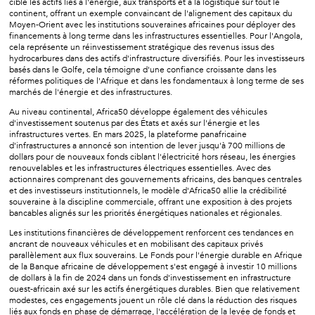
cible les actifs liés à l'énergie, aux transports et à la logistique sur tout le
continent, offrant un exemple convaincant de l'alignement des capitaux du
Moyen-Orient avec les institutions souveraines africaines pour déployer des
financements à long terme dans les infrastructures essentielles. Pour l'Angola,
cela représente un réinvestissement stratégique des revenus issus des
hydrocarbures dans des actifs d'infrastructure diversifiés. Pour les investisseurs
basés dans le Golfe, cela témoigne d'une confiance croissante dans les
réformes politiques de l'Afrique et dans les fondamentaux à long terme de ses
marchés de l'énergie et des infrastructures.
Au niveau continental, Africa50 développe également des véhicules
d'investissement soutenus par des États et axés sur l'énergie et les
infrastructures vertes. En mars 2025, la plateforme panafricaine
d'infrastructures a annoncé son intention de lever jusqu'à 700 millions de
dollars pour de nouveaux fonds ciblant l'électricité hors réseau, les énergies
renouvelables et les infrastructures électriques essentielles. Avec des
actionnaires comprenant des gouvernements africains, des banques centrales
et des investisseurs institutionnels, le modèle d'Africa50 allie la crédibilité
souveraine à la discipline commerciale, offrant une exposition à des projets
bancables alignés sur les priorités énergétiques nationales et régionales.
Les institutions financières de développement renforcent ces tendances en
ancrant de nouveaux véhicules et en mobilisant des capitaux privés
parallèlement aux flux souverains. Le Fonds pour l'énergie durable en Afrique
de la Banque africaine de développement s'est engagé à investir 10 millions
de dollars à la fin de 2024 dans un fonds d'investissement en infrastructure
ouest-africain axé sur les actifs énergétiques durables. Bien que relativement
modestes, ces engagements jouent un rôle clé dans la réduction des risques
liés aux fonds en phase de démarrage, l'accélération de la levée de fonds et