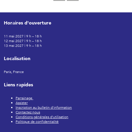
Horaires d'ouverture
11 mai 2027 | 9 h – 18 h
12 mai 2027 | 9 h – 18 h
13 mai 2027 | 9 h – 18 h
Localisation
Paris, France
Liens rapides
Parrainage
Assister
Inscription au bulletin d'information
Contactez nous
Conditions générales d'utilisation
Politique de confidentialité