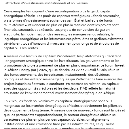
l'attraction d'investisseurs institutionnels et souverains.
Ces exemples témoignent d'une reconfiguration plus large du capital
énergétique africain. Les pools de capitaux stratégiques – fonds souverains,
plateformes d'investissement soutenues par l'État et bailleurs de fonds
multilatéraux – influencent de plus en plus la manière dont les projets sont
financés, structurés et exécutés. Les projets de conversion du gaz en
électricité, la modernisation des réseaux, les énergies renouvelables, la
logistique énergétique et les infrastructures pétrolières et gazières existantes
bénéficient tous d'horizons d'investissement plus longs et de structures de
capital plus résilientes.
À mesure que les flux de capitaux s'accélèrent, les plateformes qui facilitent
l'engagement stratégique entre les investisseurs, les gouvernements et les
promoteurs de projets prennent de plus en plus d'importance. Le forum Invest
in African Energy (IAE) 2026, qui se tiendra les 22 et 23 avril à Paris, réunira
des fonds souverains, des investisseurs institutionnels, des décideurs
politiques et des entreprises énergétiques qui s'attachent à faire avancer des
projets bancables à travers le continent. En mettant en relation les capitaux
avec des opportunités crédibles et les décideurs, l'IAE reflète la maturité
croissante de l'environnement d'investissement énergétique en Afrique.
En 2026, les fonds souverains et les capitaux stratégiques ne sont plus
marginaux sur les marchés énergétiques africains et deviennent les piliers du
développement à long terme. À mesure que de nouveaux fonds sont lancés et
que les partenariats s'approfondissent, le secteur énergétique africain se
caractérise de plus en plus par des capitaux durables, un alignement
institutionnel et une croissance tirée par les infrastructures, ce qui laisse
présager un avenir plus stable et plus propice aux investissements pour