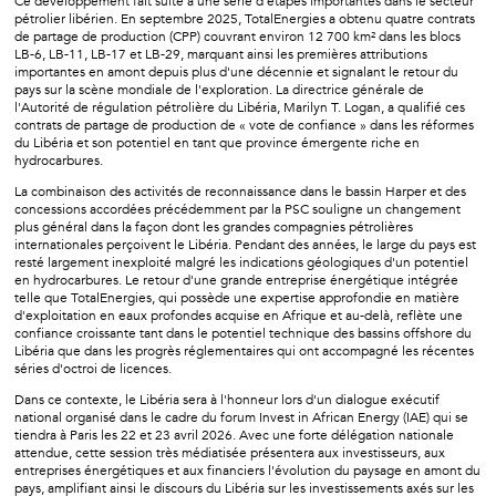
Ce développement fait suite à une série d'étapes importantes dans le secteur
pétrolier libérien. En septembre 2025, TotalEnergies a obtenu quatre contrats
de partage de production (CPP) couvrant environ 12 700 km² dans les blocs
LB-6, LB-11, LB-17 et LB-29, marquant ainsi les premières attributions
importantes en amont depuis plus d'une décennie et signalant le retour du
pays sur la scène mondiale de l'exploration. La directrice générale de
l'Autorité de régulation pétrolière du Libéria, Marilyn T. Logan, a qualifié ces
contrats de partage de production de « vote de confiance » dans les réformes
du Libéria et son potentiel en tant que province émergente riche en
hydrocarbures.
La combinaison des activités de reconnaissance dans le bassin Harper et des
concessions accordées précédemment par la PSC souligne un changement
plus général dans la façon dont les grandes compagnies pétrolières
internationales perçoivent le Libéria. Pendant des années, le large du pays est
resté largement inexploité malgré les indications géologiques d'un potentiel
en hydrocarbures. Le retour d'une grande entreprise énergétique intégrée
telle que TotalEnergies, qui possède une expertise approfondie en matière
d'exploitation en eaux profondes acquise en Afrique et au-delà, reflète une
confiance croissante tant dans le potentiel technique des bassins offshore du
Libéria que dans les progrès réglementaires qui ont accompagné les récentes
séries d'octroi de licences.
Dans ce contexte, le Libéria sera à l'honneur lors d'un dialogue exécutif
national organisé dans le cadre du forum Invest in African Energy (IAE) qui se
tiendra à Paris les 22 et 23 avril 2026. Avec une forte délégation nationale
attendue, cette session très médiatisée présentera aux investisseurs, aux
entreprises énergétiques et aux financiers l'évolution du paysage en amont du
pays, amplifiant ainsi le discours du Libéria sur les investissements axés sur les