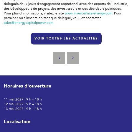
délégués deux jours d'engagement approfondi avec des experts de l'industrie,
des développeurs de projets, des investisseurs et des décideurs politiques.
Pour plus d'informations, visitez le site
www.invest-africa-energy.com.
Pour
parrainer ou s'inscrire en tant que délégué, veuillez contacter
sales@energycapitalpower.com
VOIR TOUTES LES ACTUALITÉS
Horaires d'ouverture
11 mai 2027 | 9 h – 18 h
12 mai 2027 | 9 h – 18 h
13 mai 2027 | 9 h – 18 h
Localisation