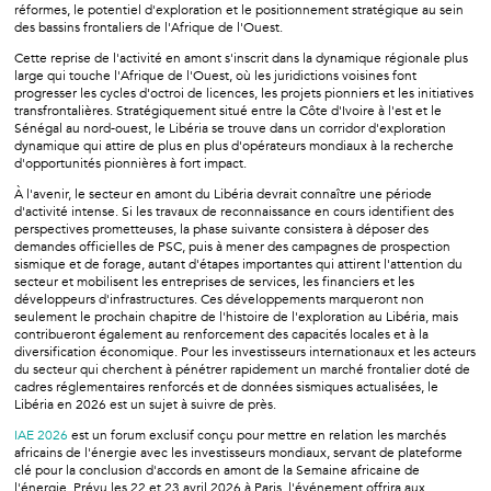
réformes, le potentiel d'exploration et le positionnement stratégique au sein
des bassins frontaliers de l'Afrique de l'Ouest.
Cette reprise de l'activité en amont s'inscrit dans la dynamique régionale plus
large qui touche l'Afrique de l'Ouest, où les juridictions voisines font
progresser les cycles d'octroi de licences, les projets pionniers et les initiatives
transfrontalières. Stratégiquement situé entre la Côte d'Ivoire à l'est et le
Sénégal au nord-ouest, le Libéria se trouve dans un corridor d'exploration
dynamique qui attire de plus en plus d'opérateurs mondiaux à la recherche
d'opportunités pionnières à fort impact.
À l'avenir, le secteur en amont du Libéria devrait connaître une période
d'activité intense. Si les travaux de reconnaissance en cours identifient des
perspectives prometteuses, la phase suivante consistera à déposer des
demandes officielles de PSC, puis à mener des campagnes de prospection
sismique et de forage, autant d'étapes importantes qui attirent l'attention du
secteur et mobilisent les entreprises de services, les financiers et les
développeurs d'infrastructures. Ces développements marqueront non
seulement le prochain chapitre de l'histoire de l'exploration au Libéria, mais
contribueront également au renforcement des capacités locales et à la
diversification économique. Pour les investisseurs internationaux et les acteurs
du secteur qui cherchent à pénétrer rapidement un marché frontalier doté de
cadres réglementaires renforcés et de données sismiques actualisées, le
Libéria en 2026 est un sujet à suivre de près.
IAE 2026
est un forum exclusif conçu pour mettre en relation les marchés
africains de l'énergie avec les investisseurs mondiaux, servant de plateforme
clé pour la conclusion d'accords en amont de la Semaine africaine de
l'énergie. Prévu les 22 et 23 avril 2026 à Paris, l'événement offrira aux