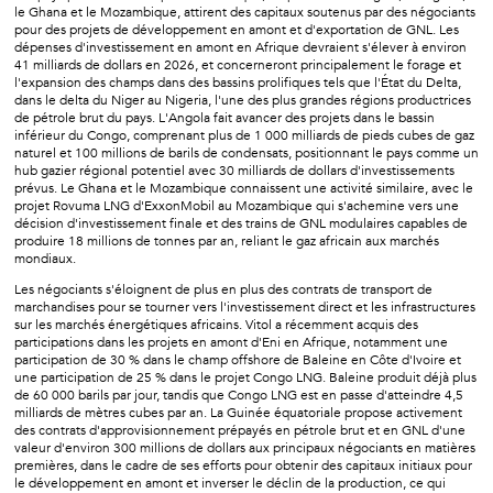
le Ghana et le Mozambique, attirent des capitaux soutenus par des négociants
pour des projets de développement en amont et d'exportation de GNL. Les
dépenses d'investissement en amont en Afrique devraient s'élever à environ
41 milliards de dollars en 2026, et concerneront principalement le forage et
l'expansion des champs dans des bassins prolifiques tels que l'État du Delta,
dans le delta du Niger au Nigeria, l'une des plus grandes régions productrices
de pétrole brut du pays. L'Angola fait avancer des projets dans le bassin
inférieur du Congo, comprenant plus de 1 000 milliards de pieds cubes de gaz
naturel et 100 millions de barils de condensats, positionnant le pays comme un
hub gazier régional potentiel avec 30 milliards de dollars d'investissements
prévus. Le Ghana et le Mozambique connaissent une activité similaire, avec le
projet Rovuma LNG d'ExxonMobil au Mozambique qui s'achemine vers une
décision d'investissement finale et des trains de GNL modulaires capables de
produire 18 millions de tonnes par an, reliant le gaz africain aux marchés
mondiaux.
Les négociants s'éloignent de plus en plus des contrats de transport de
marchandises pour se tourner vers l'investissement direct et les infrastructures
sur les marchés énergétiques africains. Vitol a récemment acquis des
participations dans les projets en amont d'Eni en Afrique, notamment une
participation de 30 % dans le champ offshore de Baleine en Côte d'Ivoire et
une participation de 25 % dans le projet Congo LNG. Baleine produit déjà plus
de 60 000 barils par jour, tandis que Congo LNG est en passe d'atteindre 4,5
milliards de mètres cubes par an. La Guinée équatoriale propose activement
des contrats d'approvisionnement prépayés en pétrole brut et en GNL d'une
valeur d'environ 300 millions de dollars aux principaux négociants en matières
premières, dans le cadre de ses efforts pour obtenir des capitaux initiaux pour
le développement en amont et inverser le déclin de la production, ce qui