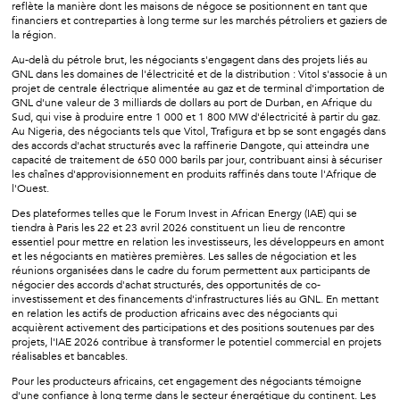
reflète la manière dont les maisons de négoce se positionnent en tant que
financiers et contreparties à long terme sur les marchés pétroliers et gaziers de
la région.
Au-delà du pétrole brut, les négociants s'engagent dans des projets liés au
GNL dans les domaines de l'électricité et de la distribution : Vitol s'associe à un
projet de centrale électrique alimentée au gaz et de terminal d'importation de
GNL d'une valeur de 3 milliards de dollars au port de Durban, en Afrique du
Sud, qui vise à produire entre 1 000 et 1 800 MW d'électricité à partir du gaz.
Au Nigeria, des négociants tels que Vitol, Trafigura et bp se sont engagés dans
des accords d'achat structurés avec la raffinerie Dangote, qui atteindra une
capacité de traitement de 650 000 barils par jour, contribuant ainsi à sécuriser
les chaînes d'approvisionnement en produits raffinés dans toute l'Afrique de
l'Ouest.
Des plateformes telles que le Forum Invest in African Energy (IAE) qui se
tiendra à Paris les 22 et 23 avril 2026 constituent un lieu de rencontre
essentiel pour mettre en relation les investisseurs, les développeurs en amont
et les négociants en matières premières. Les salles de négociation et les
réunions organisées dans le cadre du forum permettent aux participants de
négocier des accords d'achat structurés, des opportunités de co-
investissement et des financements d'infrastructures liés au GNL. En mettant
en relation les actifs de production africains avec des négociants qui
acquièrent activement des participations et des positions soutenues par des
projets, l'IAE 2026 contribue à transformer le potentiel commercial en projets
réalisables et bancables.
Pour les producteurs africains, cet engagement des négociants témoigne
d'une confiance à long terme dans le secteur énergétique du continent. Les