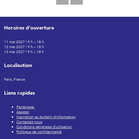
Horaires d'ouverture
11 mai 2027 | 9 h – 18 h
12 mai 2027 | 9 h – 18 h
13 mai 2027 | 9 h – 18 h
Localisation
Paris, France
Liens rapides
Parrainage
Assister
Inscription au bulletin d'information
Contactez nous
Conditions générales d'utilisation
Politique de confidentialité