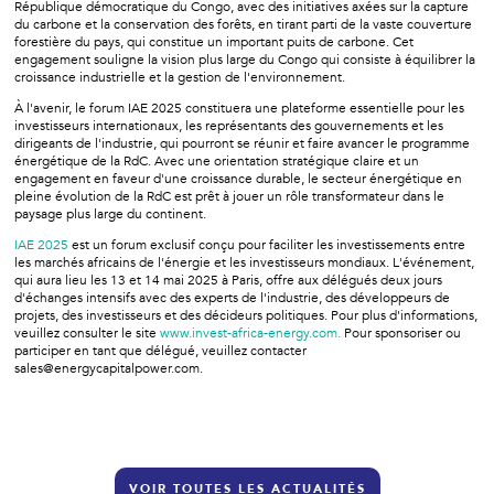
République démocratique du Congo, avec des initiatives axées sur la capture
du carbone et la conservation des forêts, en tirant parti de la vaste couverture
forestière du pays, qui constitue un important puits de carbone. Cet
engagement souligne la vision plus large du Congo qui consiste à équilibrer la
croissance industrielle et la gestion de l'environnement.
À l'avenir, le forum IAE 2025 constituera une plateforme essentielle pour les
investisseurs internationaux, les représentants des gouvernements et les
dirigeants de l'industrie, qui pourront se réunir et faire avancer le programme
énergétique de la RdC. Avec une orientation stratégique claire et un
engagement en faveur d'une croissance durable, le secteur énergétique en
pleine évolution de la RdC est prêt à jouer un rôle transformateur dans le
paysage plus large du continent.
IAE 2025
est un forum exclusif conçu pour faciliter les investissements entre
les marchés africains de l'énergie et les investisseurs mondiaux. L'événement,
qui aura lieu les 13 et 14 mai 2025 à Paris, offre aux délégués deux jours
d'échanges intensifs avec des experts de l'industrie, des développeurs de
projets, des investisseurs et des décideurs politiques. Pour plus d'informations,
veuillez consulter le site
www.invest-africa-energy.com.
Pour sponsoriser ou
participer en tant que délégué, veuillez contacter
sales@energycapitalpower.com.
VOIR TOUTES LES ACTUALITÉS