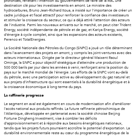
profondes, reflétant l'intention du gouvernement de faire de la RdC une
destination clé pour les investissements en amont. Le ministre des
hydrocarbures, Bruno Jean-Richard Itoua, a insisté sur l'importance de créer un
cadre juridique et fiscal attractif pour renforcer la confiance des investisseurs
et stimuler la croissance du secteur, ce qui a déjà attiré l'attention des acteurs
de l'industrie. Parmi les nouveaux arrivants sur le marché, on peut citer Trident
Energy, société indépendante de pétrole et de gaz, et Kariya Energy, société
d'énergie à cycle complet, ainsi que les expansions des acteurs existants,
Perenco et TotalEnergies.
La Société Nationale des Pétroles du Congo (SNPC) a joué un rôle déterminant
dans l'avancement des projets en amont, y compris les joint-ventures avec des
acteurs internationaux. Dirigée par le directeur général Maixent Raoul
Ominga, la SNPC a pour objectif stratégique d'atteindre une production de
500 000 barils par jour dans les années à venir, renforçant ainsi la position du
pays sur le marché mondial de l'énergie. Les efforts de la SNPC vont au-delà
du pétrole, avec une participation active au développement du gaz naturel et
aux projets d'infrastructure qui sont essentiels à la durabilité énergétique et à
la croissance économique à long terme du pays.
La raffinerie progresse
Le segment en aval est également en cours de modernisation afin d'améliorer
l'accès national aux produits raffinés. La future raffinerie pétrochimique de
l'Atlantique, développée en partenariat avec la société chinoise Beijing
Fortune Dingheng Investment, vise à combler les déficits
d'approvisionnement et à répondre aux besoins énergétiques nationaux,
tandis que les projets futurs pourraient accroître le potentiel d'exportation. La
durabilité environnementale reste au cœur du programme énergétique de la