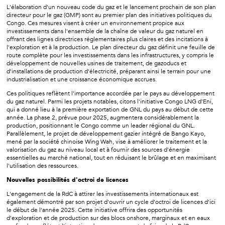
L'élaboration d'un nouveau code du gaz et le lancement prochain de son plan
directeur pour le gaz (GMP) sont au premier plan des initiatives politiques du
Congo. Ces mesures visent à créer un environnement propice aux
investissements dans l'ensemble de la chaîne de valeur du gaz naturel en
offrant des lignes directrices réglementaires plus claires et des incitations à
l'exploration et à la production. Le plan directeur du gaz définit une feuille de
route complète pour les investissements dans les infrastructures, y compris le
développement de nouvelles usines de traitement, de gazoducs et
d'installations de production d'électricité, préparant ainsi le terrain pour une
industrialisation et une croissance économique accrues.
Ces politiques reflètent l'importance accordée par le pays au développement
du gaz naturel. Parmi les projets notables, citons l'initiative Congo LNG d'Eni,
qui a donné lieu à la première exportation de GNL du pays au début de cette
année. La phase 2, prévue pour 2025, augmentera considérablement la
production, positionnant le Congo comme un leader régional du GNL.
Parallèlement, le projet de développement gazier intégré de Bango Kayo,
mené par la société chinoise Wing Wah, vise à améliorer le traitement et la
valorisation du gaz au niveau local et à fournir des sources d'énergie
essentielles au marché national, tout en réduisant le brûlage et en maximisant
l'utilisation des ressources.
Nouvelles possibilités d'octroi de licences
L'engagement de la RdC à attirer les investissements internationaux est
également démontré par son projet d'ouvrir un cycle d'octroi de licences d'ici
le début de l'année 2025. Cette initiative offrira des opportunités
d'exploration et de production sur des blocs onshore, marginaux et en eaux