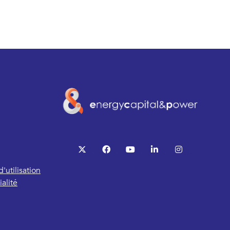
twitter
facebook
youtube
linkedin
instagram
'utilisation
alité